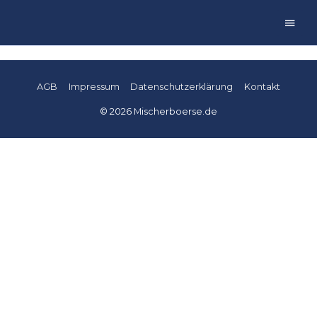
Main
Men
AGB
Impressum
Datenschutzerklärung
Kontakt
© 2026
Mischerboerse.de