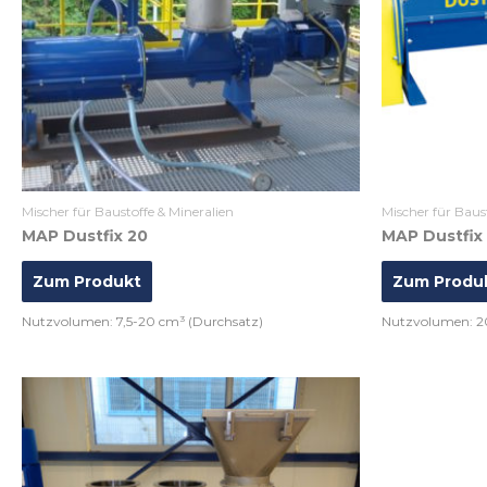
Mischer für Baustoffe & Mineralien
Mischer für Baus
MAP Dustfix 20
MAP Dustfix
Zum Produkt
Zum Produ
Nutzvolumen: 7,5-20 cm³ (Durchsatz)
Nutzvolumen: 2