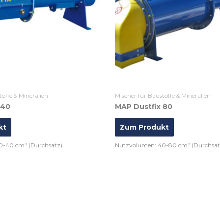
toffe & Mineralien
Mischer für Baustoffe & Mineralien
 40
MAP Dustfix 80
kt
Zum Produkt
0-40 cm³ (Durchsatz)
Nutzvolumen: 40-80 cm³ (Durchsat