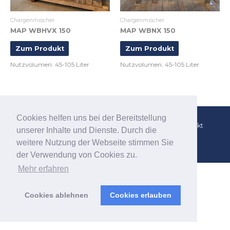
Chargenmischer
Chargenmischer
MAP WBHVX 150
MAP WBNX 150
Zum Produkt
Zum Produkt
Nutzvolumen: 45-105 Liter
Nutzvolumen: 45-105 Liter
Cookies helfen uns bei der Bereitstellung
AGB
Impressum
Datenschutzerklärung
Kontakt
unserer Inhalte und Dienste. Durch die
weitere Nutzung der Webseite stimmen Sie
© 2026
Mischerboerse.de
der Verwendung von Cookies zu.
Mehr erfahren
Cookies ablehnen
Cookies erlauben