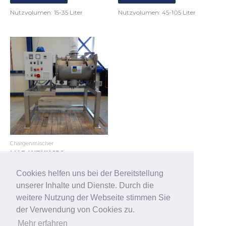
Nutzvolumen: 15-35 Liter
Nutzvolumen: 45-105 Liter
Chargenmischer
MAP WBNX 150
Zum Produkt
Cookies helfen uns bei der Bereitstellung
unserer Inhalte und Dienste. Durch die
Nutzvolumen: 45-105 Liter
weitere Nutzung der Webseite stimmen Sie
der Verwendung von Cookies zu.
Mehr erfahren