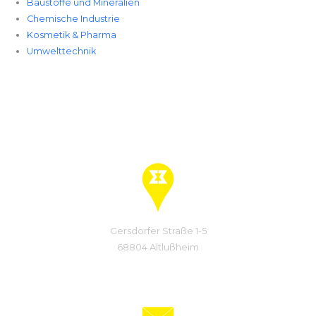
Baustoffe und Mineralien
Chemische Industrie
Kosmetik & Pharma
Umwelttechnik
Standort
Gersdorfer Straße 1-5
68804 Altlußheim
E-Mail